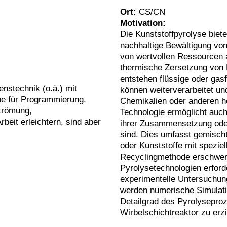
Ort:
CS/CN
Motivation:
Die Kunststoffpyrolyse biete
nachhaltige Bewältigung vo
von wertvollen Ressourcen a
thermische Zersetzung von 
entstehen flüssige oder gas
nstechnik (o.ä.) mit
können weiterverarbeitet un
ebe für Programmierung.
Chemikalien oder anderen h
trömung,
Technologie ermöglicht auch
beit erleichtern, sind aber
ihrer Zusammensetzung ode
sind. Dies umfasst gemischt
oder Kunststoffe mit spezie
Recyclingmethode erschwere
Pyrolysetechnologien erforde
experimentelle Untersuchung
werden numerische Simulatio
Detailgrad des Pyrolyseproz
Wirbelschichtreaktor zu erzi