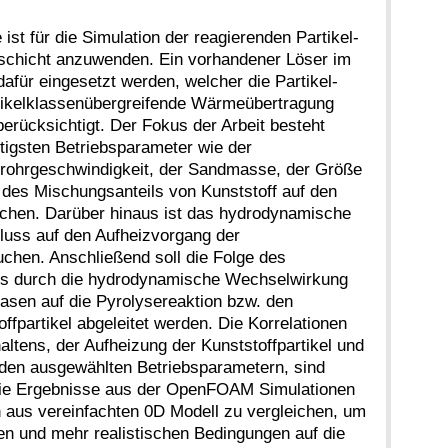
st für die Simulation der reagierenden Partikel-
schicht anzuwenden. Ein vorhandener Löser im
ür eingesetzt werden, welcher die Partikel-
artikelklassenübergreifende Wärmeübertragung
berücksichtigt. Der Fokus der Arbeit besteht
htigsten Betriebsparameter wie der
rrohrgeschwindigkeit, der Sandmasse, der Größe
e des Mischungsanteils von Kunststoff auf den
chen. Darüber hinaus ist das hydrodynamische
luss auf den Aufheizvorgang der
uchen. Anschließend soll die Folge des
ts durch die hydrodynamische Wechselwirkung
asen auf die Pyrolysereaktion bzw. den
fpartikel abgeleitet werden. Die Korrelationen
tens, der Aufheizung der Kunststoffpartikel und
den ausgewählten Betriebsparametern, sind
Die Ergebnisse aus der OpenFOAM Simulationen
 aus vereinfachten 0D Modell zu vergleichen, um
en und mehr realistischen Bedingungen auf die