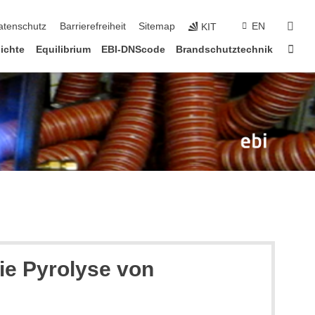
suc
atenschutz
Barrierefreiheit
Sitemap
EN
KIT
Star
ichte
Equilibrium
EBI-DNScode
Brandschutztechnik
ie Pyrolyse von